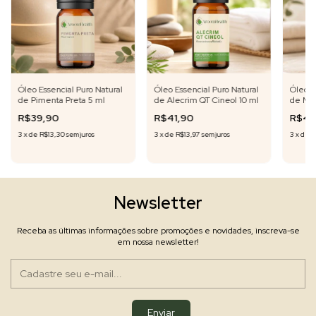
Óleo Essencial Puro Natural
Óleo Essencial Puro Natural
Óleo E
de Pimenta Preta 5 ml
de Alecrim QT Cineol 10 ml
de Mir
R$39,90
R$41,90
R$49
3
x
de
R$13,30
sem juros
3
x
de
R$13,97
sem juros
3
x
de
R
Newsletter
Receba as últimas informações sobre promoções e novidades, inscreva-se
em nossa newsletter!