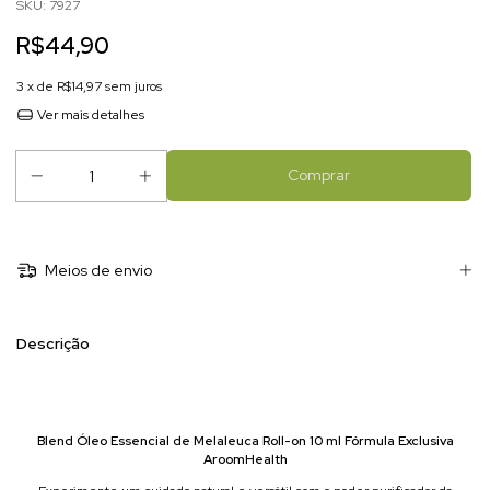
SKU:
7927
R$44,90
3
x de
R$14,97
sem juros
Ver mais detalhes
Meios de envio
Descrição
Blend Óleo Essencial de Melaleuca Roll-on 10 ml Fórmula Exclusiva
AroomHealth