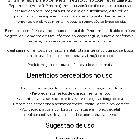
Sinta a refrescância e o bem-estar imediato com o poder revitalizante do
Peppermint (Hortelã-Pimenta) em uma versão prática e pronta para uso.
Desenvolvido para integrar a rotina diária de autocuidado, este roll-on
proporciona uma experiência aromática energizante, favorecendo
momentos de clareza mental, leveza e renovação ao longo do dia.
Formulado com óleo essencial puro e natural de Peppermint, diluído em óleo
vegetal de Semente de Uva, oferece aplicação segura, suave e confortável
na pele, com sensação refrescante e revigorante.
Ideal para momentos de cansaço mental, rotina intensa ou quando se busca
uma pausa rápida para recuperar a atenção e o foco.
Produto vegano, natural e não testado em animais.
Benefícios percebidos no uso
• Auxilia na sensação de refrescância e revitalização imediata
• Favorece momentos de clareza mental e foco
• Contribui para a sensação de leveza e energia ao longo do dia
• Proporciona experiência aromática fresca, estimulante e revigorante
• Aplicação prática e confortável com base em óleo vegetal
• Ideal para rotinas de autocuidado e aromaterapia pessoal
Sugestão de uso
Uso com roll-on