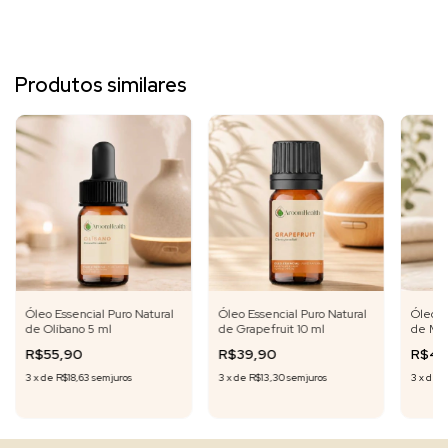
Produtos similares
Óleo Essencial Puro Natural
Óleo Essencial Puro Natural
Óleo E
de Olíbano 5 ml
de Grapefruit 10 ml
de Mir
R$55,90
R$39,90
R$49
3
x
de
R$18,63
sem juros
3
x
de
R$13,30
sem juros
3
x
de
R