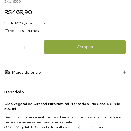
SKU:
6630
R$469,90
3
x de
R$156,63
sem juros
Ver mais detalhes
Meios de envio
Descrição
Óleo Vegetal de Girassol Puro Natural Prensado a Frio Cabelo e Pele -
500 ml
Descubra o poder natural do girassol em sua forma mais pura um dos óleos
vegetais mais versáteis para cabelo e pele.
O Óleo Vegetal de Girassol (Helianthus annuus) é um óleo vegetal puro e