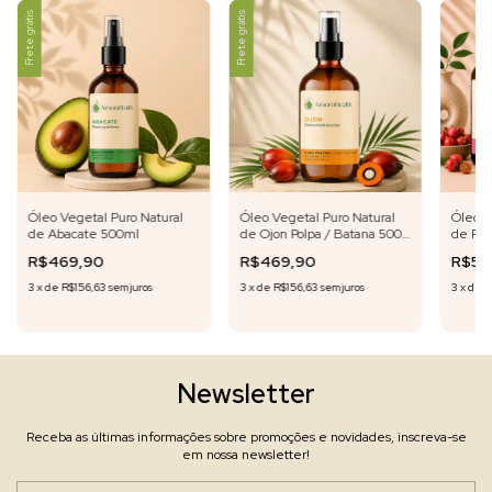
Frete grátis
Frete grátis
Óleo Vegetal Puro Natural
Óleo Vegetal Puro Natural
Óleo V
de Abacate 500ml
de Ojon Polpa / Batana 500
de Ros
ml
R$469,90
R$469,90
R$59
3
x
de
R$156,63
sem juros
3
x
de
R$156,63
sem juros
3
x
de
R
Newsletter
Receba as últimas informações sobre promoções e novidades, inscreva-se
em nossa newsletter!