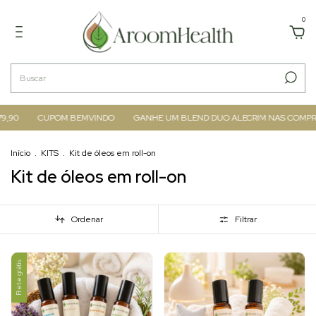
0
,90
CUPOM BEMVINDO
GANHE UM BLEND DUO ALECRIM NAS COMPRAS 
Início
.
KITS
.
Kit de óleos em roll-on
Kit de óleos em roll-on
Ordenar
Filtrar
Frete grátis