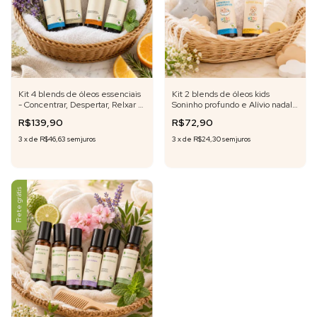
Kit 4 blends de óleos essenciais
Kit 2 blends de óleos kids
- Concentrar, Despertar, Relxar e
Soninho profundo e Alívio nadal
Sonhar roll-on - 10 ml cada
em roll- on 10 ml cada - Fórmula
R$139,90
R$72,90
exclusiva
3
x
de
R$46,63
sem juros
3
x
de
R$24,30
sem juros
Frete grátis