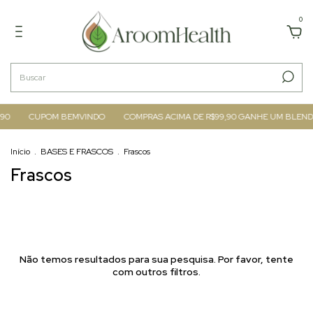
0
90
CUPOM BEMVINDO
COMPRAS ACIMA DE R$99,90 GANHE UM BLEND
Início
.
BASES E FRASCOS
.
Frascos
Frascos
Não temos resultados para sua pesquisa. Por favor, tente
com outros filtros.