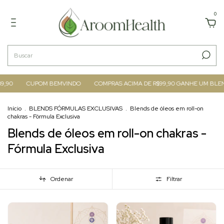
0
,90
CUPOM BEMVINDO
COMPRAS ACIMA DE R$99,90 GANHE UM BLEND
Início
.
BLENDS FÓRMULAS EXCLUSIVAS
.
Blends de óleos em roll-on
chakras - Fórmula Exclusiva
Blends de óleos em roll-on chakras -
Fórmula Exclusiva
Ordenar
Filtrar