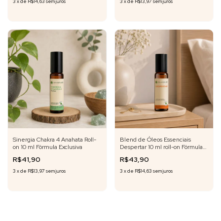
3
x
de
R$14,63
sem juros
3
x
de
R$13,97
sem juros
Sinergia Chakra 4 Anahata Roll-
Blend de Óleos Essenciais
on 10 ml Fórmula Exclusiva
Despertar 10 ml roll-on Fórmula
Exclusiva
R$41,90
R$43,90
3
x
de
R$13,97
sem juros
3
x
de
R$14,63
sem juros