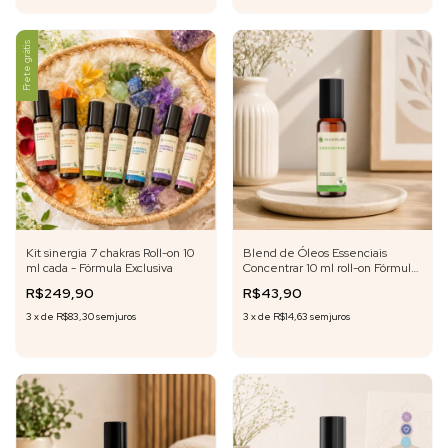
Frete grátis
Kit sinergia 7 chakras Roll-on 10
Blend de Óleos Essenciais
ml cada - Fórmula Exclusiva
Concentrar 10 ml roll-on Fórmula
Exclusiva
R$249,90
R$43,90
3
x
de
R$83,30
sem juros
3
x
de
R$14,63
sem juros