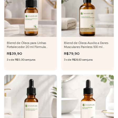
Blend de Óleos para Unhas
Blend de Óleos Auxílio a Dores
Fortalecedor 20 ml Fórmula
Musculares Painless 100 ml
Exclusiva
Fórmula Exclusiva
R$39,90
R$79,90
3
x
de
R$13,30
sem juros
3
x
de
R$26,63
sem juros