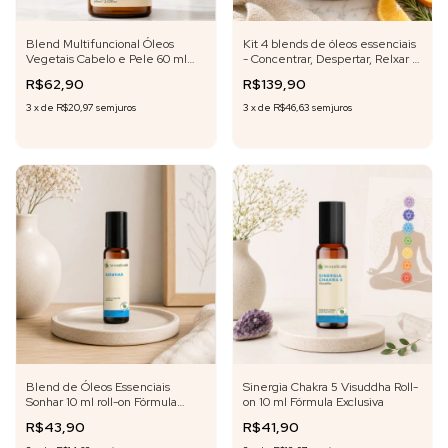
Blend Multifuncional Óleos
Kit 4 blends de óleos essenciais
Vegetais Cabelo e Pele 60 ml
- Concentrar, Despertar, Relxar e
Fórmula Exclusiva
Sonhar roll-on - 10 ml cada
R$62,90
R$139,90
3
x
de
R$20,97
sem juros
3
x
de
R$46,63
sem juros
Blend de Óleos Essenciais
Sinergia Chakra 5 Visuddha Roll-
Sonhar 10 ml roll-on Fórmula
on 10 ml Fórmula Exclusiva
Exclusiva
R$43,90
R$41,90