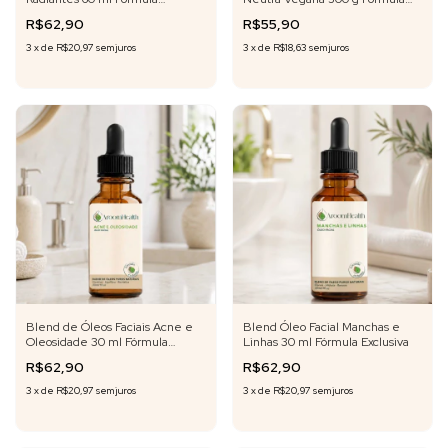
Exclusiva
Exclusiva
R$62,90
R$55,90
3
x
de
R$20,97
sem juros
3
x
de
R$18,63
sem juros
Blend de Óleos Faciais Acne e
Blend Óleo Facial Manchas e
Oleosidade 30 ml Fórmula
Linhas 30 ml Fórmula Exclusiva
Exclusiva
R$62,90
R$62,90
3
x
de
R$20,97
sem juros
3
x
de
R$20,97
sem juros