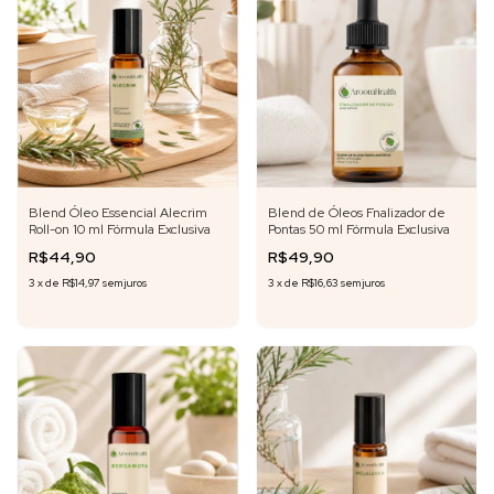
Blend Óleo Essencial Alecrim
Blend de Óleos Fnalizador de
Roll-on 10 ml Fórmula Exclusiva
Pontas 50 ml Fórmula Exclusiva
R$44,90
R$49,90
3
x
de
R$14,97
sem juros
3
x
de
R$16,63
sem juros