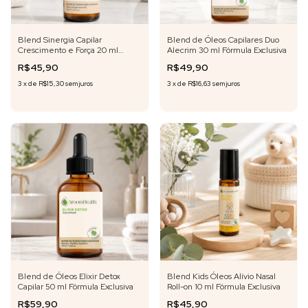
Blend Sinergia Capilar
Blend de Óleos Capilares Duo
Crescimento e Força 20 ml
Alecrim 30 ml Fórmula Exclusiva
Fórmula Exclusiva
R$45,90
R$49,90
3
x
de
R$15,30
sem juros
3
x
de
R$16,63
sem juros
Blend de Óleos Elixir Detox
Blend Kids Óleos Alívio Nasal
Capilar 50 ml Fórmula Exclusiva
Roll-on 10 ml Fórmula Exclusiva
R$59,90
R$45,90