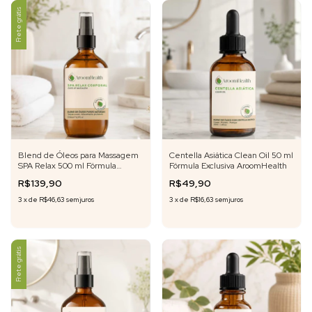
Frete grátis
Blend de Óleos para Massagem
Centella Asiática Clean Oil 50 ml
SPA Relax 500 ml Fórmula
Fórmula Exclusiva AroomHealth
Exclusiva
R$139,90
R$49,90
3
x
de
R$46,63
sem juros
3
x
de
R$16,63
sem juros
Frete grátis