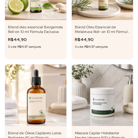
Blend óleo essencial Bergamota
Blend Óleo Essencial de
Roll-on 10 ml Fórmula Exclusiva
Melaleuca Roll- on 10 ml Fórmula
Exclusiva
R$44,90
R$44,90
3
x
de
R$14,97
sem juros
3
x
de
R$14,97
sem juros
Blend de Óleos Capilares Loiros
Máscara Capilar Hidratante
Radiantes 60 ml Fórmula
Neutra Vegana 500 g Fórmula