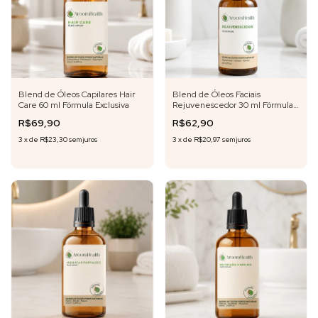
Blend de Óleos Capilares Hair
Blend de Óleos Faciais
Care 60 ml Fórmula Exclusiva
Rejuvenescedor 30 ml Fórmula
Exclusiva
R$69,90
R$62,90
3
x
de
R$23,30
sem juros
3
x
de
R$20,97
sem juros