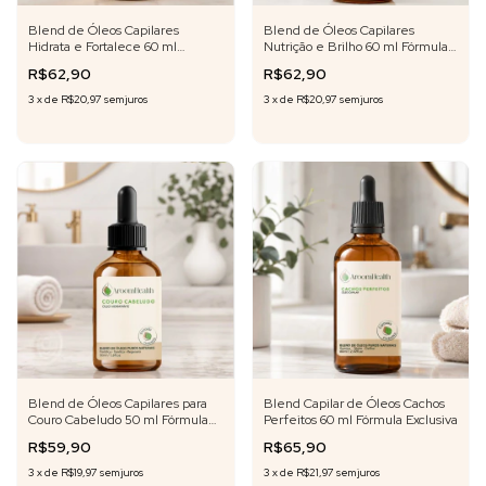
Blend de Óleos Capilares
Blend de Óleos Capilares
Hidrata e Fortalece 60 ml
Nutrição e Brilho 60 ml Fórmula
Fórmula Exclusiva
Exclusiva
R$62,90
R$62,90
3
x
de
R$20,97
sem juros
3
x
de
R$20,97
sem juros
Blend de Óleos Capilares para
Blend Capilar de Óleos Cachos
Couro Cabeludo 50 ml Fórmula
Perfeitos 60 ml Fórmula Exclusiva
Exclusiva
R$59,90
R$65,90
3
x
de
R$19,97
sem juros
3
x
de
R$21,97
sem juros