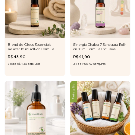
Blend de Óleos Essenciais
Sinergia Chakra 7 Sahasrara Roll-
Relaxar 10 ml roll-on Fórmula
on 10 ml Fórmula Exclusiva
Exclusiva
R$43,90
R$41,90
3
x
de
R$14,63
sem juros
3
x
de
R$13,97
sem juros
Frete grátis