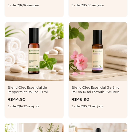
3
x
de
R$19,97
sem juros
3
x
de
R$15,30
sem juros
Blend Óleo Essencial de
Blend Óleo Essencial Gerânio
Peppermint Roll-on 10 ml
Roll on 10 ml Fórmula Exclusiva
Fórmula Exclusiva
R$44,90
R$46,90
3
x
de
R$14,97
sem juros
3
x
de
R$15,63
sem juros