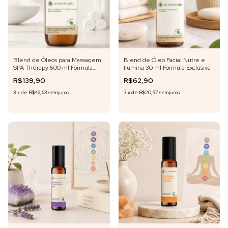
Blend de Óleos para Massagem
Blend de Óleo Facial Nutre e
SPA Therapy 500 ml Fórmula
Ilumina 30 ml Fórmula Exclusiva
Exlusiva
R$139,90
R$62,90
3
x
de
R$46,63
sem juros
3
x
de
R$20,97
sem juros