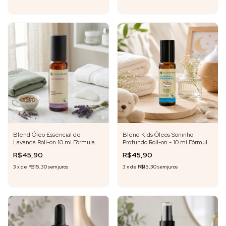
Blend Óleo Essencial de
Blend Kids Óleos Soninho
Lavanda Roll-on 10 ml Fórmula
Profundo Roll-on - 10 ml Fórmula
Exclusiva
Exclusiva
R$45,90
R$45,90
3
x
de
R$15,30
sem juros
3
x
de
R$15,30
sem juros