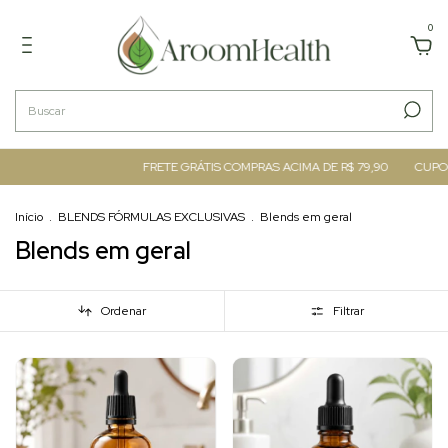
0
FRETE GRÁTIS COMPRAS ACIMA DE R$ 79,90
CUPOM BEMVINDO
G
Início
.
BLENDS FÓRMULAS EXCLUSIVAS
.
Blends em geral
Blends em geral
Ordenar
Filtrar