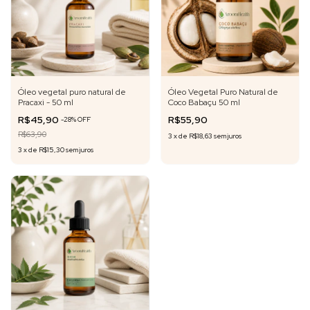
Óleo vegetal puro natural de
Óleo Vegetal Puro Natural de
Pracaxi - 50 ml
Coco Babaçu 50 ml
R$45,90
R$55,90
-
28
%
OFF
R$63,90
3
x
de
R$18,63
sem juros
3
x
de
R$15,30
sem juros