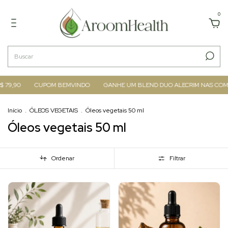
0
 79,90
CUPOM BEMVINDO
GANHE UM BLEND DUO ALECRIM NAS COMPR
Início
.
ÓLEOS VEGETAIS
.
Óleos vegetais 50 ml
Óleos vegetais 50 ml
Ordenar
Filtrar