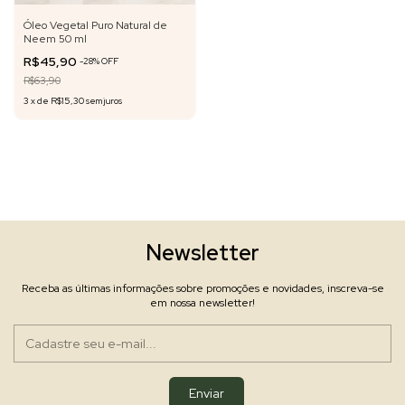
Óleo Vegetal Puro Natural de
Neem 50 ml
R$45,90
-
28
%
OFF
R$63,90
3
x
de
R$15,30
sem juros
Newsletter
Receba as últimas informações sobre promoções e novidades, inscreva-se
em nossa newsletter!