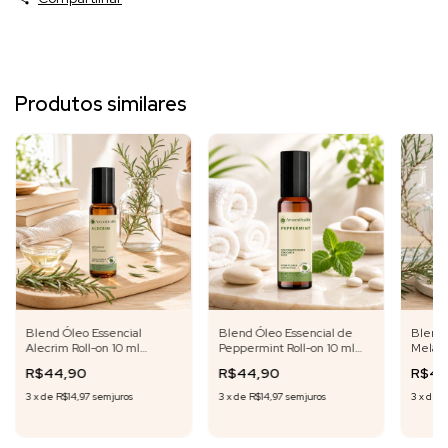
Produtos similares
Blend Óleo Essencial
Blend Óleo Essencial de
Blend 
Alecrim Roll-on 10 ml
Peppermint Roll-on 10 ml
Melale
Fórmula Exclusiva
Fórmula Exclusiva
Fórmul
R$44,90
R$44,90
R$44
3
x
de
R$14,97
sem juros
3
x
de
R$14,97
sem juros
3
x
de
R