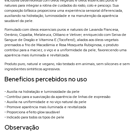
exclusiva desenvolvida com óleos vegetais e óleos essenciais puros e
naturais para integrar a rotina de cuidados do rosto, colo e pescoço. Sua
composição bifásica proporciona uma experiência sensorial diferenciada,
auxiliando na hidratação, luminosidade e na manutenção da aparência
saudável da pele.
Formulado com óleos essenciais puros e naturais de Lavanda Francesa,
Gerânio, Copaíba, Melaleuca, Olíbano e Vetiver, enriquecido com Seiva de
Sangue de Dragão e Vitamina E (Tocoferol), aliados aos óleos vegetais
prensados a frio de Macadâmia e Rosa Mosqueta Rubiginosa, o produto
contribui para a maciez, o viço e a uniformidade da pele, favorecendo uma
aparência mais iluminada e revitalizada.
Produto puro, natural e vegano, não testado em animais, sem silicones e sem
ingredientes sintéticos agressivos.
Benefícios percebidos no uso
• Auxilia na hidratação e luminosidade da pele
• Contribui para a suavização da aparência de linhas de expressão
• Auxilia na uniformidade e no viço natural da pele
• Promove aparência mais iluminada e revitalizada
• Proporciona efeito glow saudável
• Indicado para todos os tipos de pele
Observação