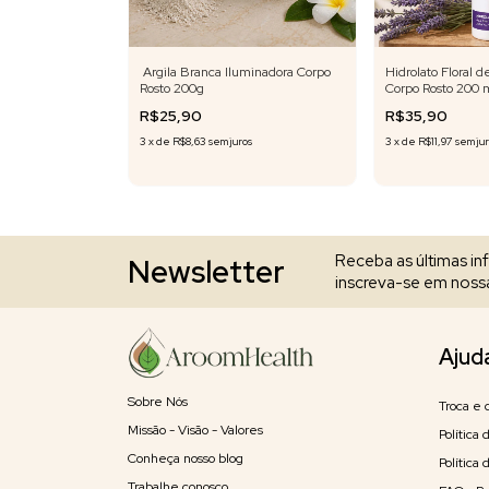
Tensora Cabelo
Argila Branca Iluminadora Corpo
Hidrolato Floral 
Rosto 200g
Corpo Rosto 200 
R$25,90
R$35,90
os
3
x
de
R$8,63
sem juros
3
x
de
R$11,97
sem ju
Receba as últimas i
Newsletter
inscreva-se em nossa
Ajud
Sobre Nós
Troca e 
Missão - Visão - Valores
Política
Conheça nosso blog
Política
Trabalhe conosco