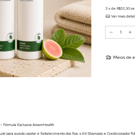
3
x de
R$33,30
se
Ver mais deta
Meios de e
 – Fórmula Exclusiva AroomHealth
al para queda capilar e fortalecimento dos fios, o Kit Shampoo e Condicionador Fo