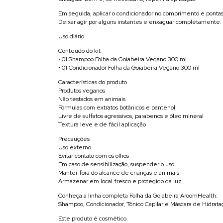
Em seguida, aplicar o condicionador no comprimento e pontas
Deixar agir por alguns instantes e enxaguar completamente.
Uso diário.
Conteúdo do kit
• 01 Shampoo Folha da Goiabeira Vegano 300 ml
• 01 Condicionador Folha da Goiabeira Vegano 300 ml
Características do produto
Produtos veganos
Não testados em animais
Fórmulas com extratos botânicos e pantenol
Livre de sulfatos agressivos, parabenos e óleo mineral
Textura leve e de fácil aplicação
Precauções
Uso externo
Evitar contato com os olhos
Em caso de sensibilização, suspender o uso
Manter fora do alcance de crianças e animais
Armazenar em local fresco e protegido da luz
Conheça a linha completa Folha da Goiabeira AroomHealth:
Shampoo, Condicionador, Tônico Capilar e Máscara de Hidrata
Este produto é cosmético.