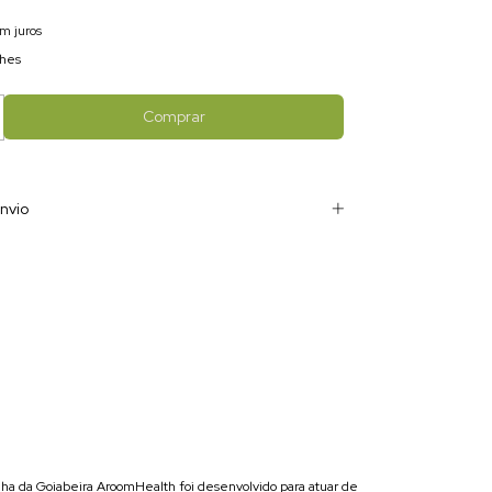
m juros
lhes
nvio
lha da Goiabeira AroomHealth foi desenvolvido para atuar de