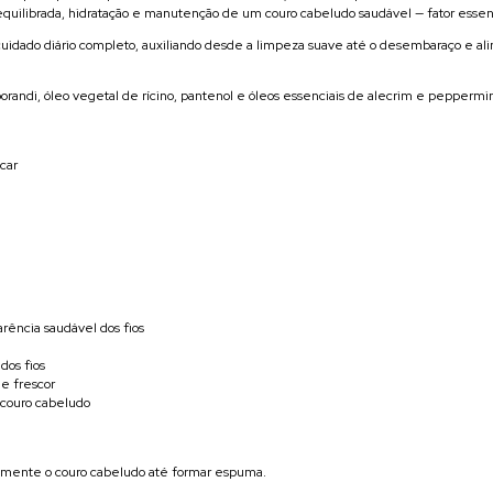
uilibrada, hidratação e manutenção de um couro cabeludo saudável — fator essenci
idado diário completo, auxiliando desde a limpeza suave até o desembaraço e ali
orandi, óleo vegetal de rícino, pantenol e óleos essenciais de alecrim e peppermint,
car
arência saudável dos fios
dos fios
e frescor
 couro cabeludo
emente o couro cabeludo até formar espuma.