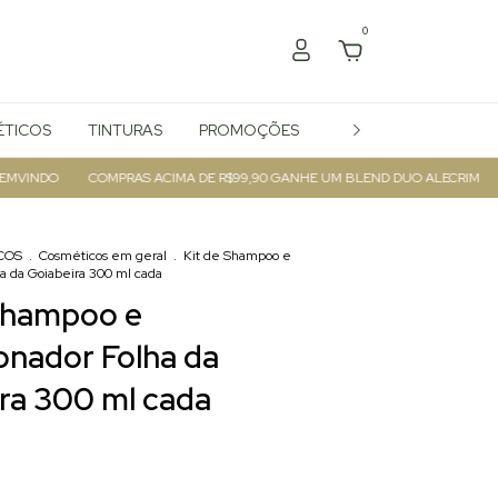
0
TICOS
TINTURAS
PROMOÇÕES
REVENDA
DO
COMPRAS ACIMA DE R$99,90 GANHE UM BLEND DUO ALECRIM
FRET
COS
.
Cosméticos em geral
.
Kit de Shampoo e
a da Goiabeira 300 ml cada
 Shampoo e
onador Folha da
ra 300 ml cada