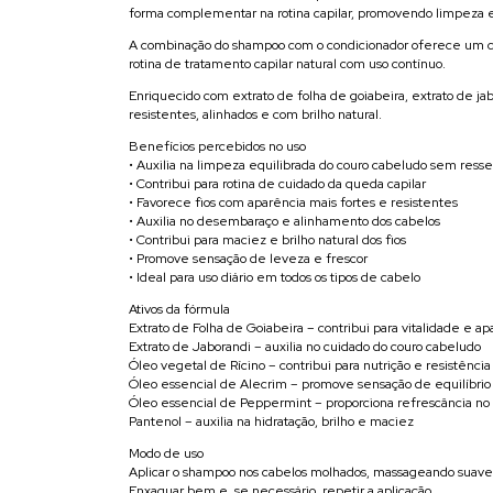
forma complementar na rotina capilar, promovendo limpeza eq
A combinação do shampoo com o condicionador oferece um cu
rotina de tratamento capilar natural com uso contínuo.
Enriquecido com extrato de folha de goiabeira, extrato de jab
resistentes, alinhados e com brilho natural.
Benefícios percebidos no uso
• Auxilia na limpeza equilibrada do couro cabeludo sem resse
• Contribui para rotina de cuidado da queda capilar
• Favorece fios com aparência mais fortes e resistentes
• Auxilia no desembaraço e alinhamento dos cabelos
• Contribui para maciez e brilho natural dos fios
• Promove sensação de leveza e frescor
• Ideal para uso diário em todos os tipos de cabelo
Ativos da fórmula
Extrato de Folha de Goiabeira – contribui para vitalidade e ap
Extrato de Jaborandi – auxilia no cuidado do couro cabeludo
Óleo vegetal de Rícino – contribui para nutrição e resistência 
Óleo essencial de Alecrim – promove sensação de equilíbrio 
Óleo essencial de Peppermint – proporciona refrescância no
Pantenol – auxilia na hidratação, brilho e maciez
Modo de uso
Aplicar o shampoo nos cabelos molhados, massageando suav
Enxaguar bem e, se necessário, repetir a aplicação.