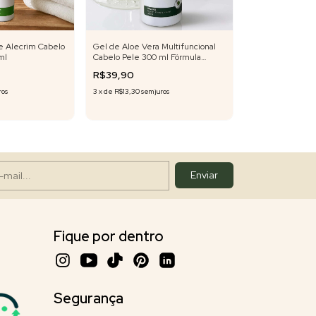
de Alecrim Cabelo
Gel de Aloe Vera Multifuncional
Argila Verde Ad
ml
Cabelo Pele 300 ml Fórmula
Corpo Rosto 200
Exclusiva
R$39,90
R$25,90
ros
3
x
de
R$13,30
sem juros
3
x
de
R$8,63
sem ju
Fique por dentro
Segurança