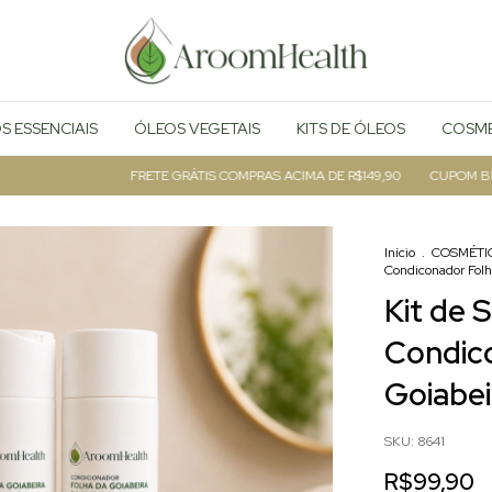
S ESSENCIAIS
ÓLEOS VEGETAIS
KITS DE ÓLEOS
COSMÉ
FRETE GRÁTIS COMPRAS ACIMA DE R$149,90
CUPOM BEMVIN
Início
.
COSMÉTI
Condiconador Folh
Kit de
Condic
Goiabei
SKU:
8641
R$99,90