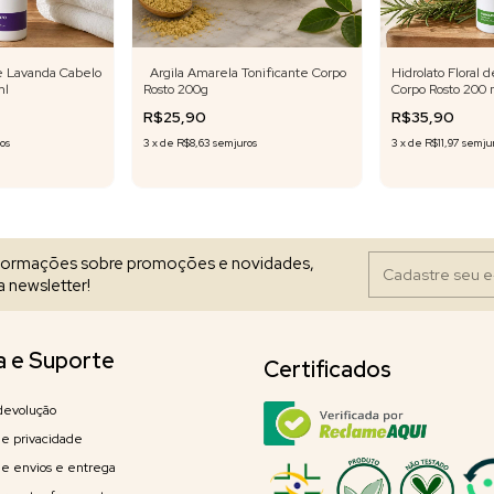
de Lavanda Cabelo
Argila Amarela Tonificante Corpo
Hidrolato Floral 
ml
Rosto 200g
Corpo Rosto 200 
R$25,90
R$35,90
ros
3
x
de
R$8,63
sem juros
3
x
de
R$11,97
sem ju
nformações sobre promoções e novidades,
 newsletter!
a e Suporte
Certificados
devolução
 de privacidade
 de envios e entrega