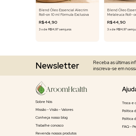
cial Bergamota
Blend Óleo Essencial Alecrim
Blend Óleo Essen
ula Exclusiva
Roll-on 10 ml Fórmula Exclusiva
Melaleuca Roll- o
Exclusiva
R$44,90
R$44,90
ros
3
x
de
R$14,97
sem juros
3
x
de
R$14,97
sem ju
Receba as últimas i
Newsletter
inscreva-se em nossa
Ajud
Sobre Nós
Troca e 
Missão - Visão - Valores
Política
Conheça nosso blog
Política
Trabalhe conosco
FAQ - P
Revenda nossos produtos