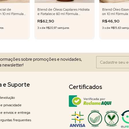
cial de
Blend de Óleos Capilares Hidrata
Blend Óleo Essen
n 10 ml Fórmula
e Fortalece 60 ml Fórmula
on 10 ml Fórmula 
Exclusiva
R$62,90
R$46,90
ros
3
x
de
R$20,97
sem juros
3
x
de
R$15,63
sem j
nformações sobre promoções e novidades,
 newsletter!
a e Suporte
Certificados
devolução
 de privacidade
 de envios e entrega
erguntas frequentes