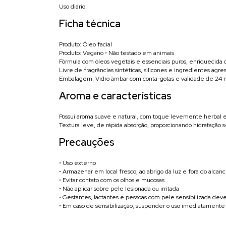
Uso diário.
Ficha técnica
Produto: Óleo facial
Produto: Vegano • Não testado em animais
Fórmula com óleos vegetais e essenciais puros, enriquecida
Livre de fragrâncias sintéticas, silicones e ingredientes agres
Embalagem: Vidro âmbar com conta-gotas e validade de 24
Aroma e características
Possui aroma suave e natural, com toque levemente herbal e
Textura leve, de rápida absorção, proporcionando hidratação
Precauções
• Uso externo
• Armazenar em local fresco, ao abrigo da luz e fora do alcan
• Evitar contato com os olhos e mucosas
• Não aplicar sobre pele lesionada ou irritada
• Gestantes, lactantes e pessoas com pele sensibilizada dev
• Em caso de sensibilização, suspender o uso imediatamente