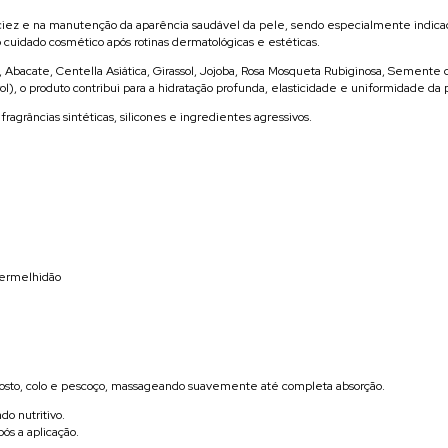
 maciez e na manutenção da aparência saudável da pele, sendo especialmente indic
uidado cosmético após rotinas dermatológicas e estéticas.
Abacate, Centella Asiática, Girassol, Jojoba, Rosa Mosqueta Rubiginosa, Semente
l), o produto contribui para a hidratação profunda, elasticidade e uniformidade d
ragrâncias sintéticas, silicones e ingredientes agressivos.
vermelhidão
rosto, colo e pescoço, massageando suavemente até completa absorção.
o nutritivo.
ós a aplicação.