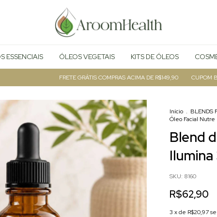
S ESSENCIAIS
ÓLEOS VEGETAIS
KITS DE ÓLEOS
COSMÉ
FRETE GRÁTIS COMPRAS ACIMA DE R$149,90
CUPOM BEMVI
Início
.
BLENDS 
Óleo Facial Nutre
Blend d
Ilumina
SKU:
8160
R$62,90
3
x de
R$20,97
se