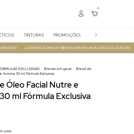
0
TICOS
TINTURAS
PROMOÇÕES
REVENDA
NDO
COMPRAS ACIMA DE R$99,90 GANHE UM BLEND DUO ALECRIM
FRET
FÓRMULAS EXCLUSIVAS
.
Blends em geral
.
Blend de
 e Ilumina 30 ml Fórmula Exclusiva
e Óleo Facial Nutre e
 30 ml Fórmula Exclusiva
m juros