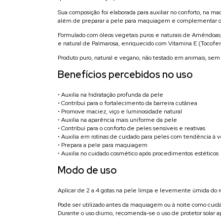
Sua composição foi elaborada para auxiliar no conforto, na
além de preparar a pele para maquiagem e complementar o c
Formulado com óleos vegetais puros e naturais de Amêndoas, 
e natural de Palmarosa, enriquecido com Vitamina E (Tocofero
Produto puro, natural e vegano, não testado em animais, sem f
Benefícios percebidos no uso
• Auxilia na hidratação profunda da pele
• Contribui para o fortalecimento da barreira cutânea
• Promove maciez, viço e luminosidade natural
• Auxilia na aparência mais uniforme da pele
• Contribui para o conforto de peles sensíveis e reativas
• Auxilia em rotinas de cuidado para peles com tendência à 
• Prepara a pele para maquiagem
• Auxilia no cuidado cosmético após procedimentos estéticos
Modo de uso
Aplicar de 2 a 4 gotas na pele limpa e levemente úmida do 
Pode ser utilizado antes da maquiagem ou à noite como cuidad
Durante o uso diurno, recomenda-se o uso de protetor solar ap