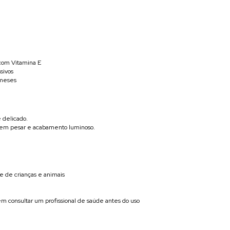
 com Vitamina E
sivos
 meses
 delicado.
 sem pesar e acabamento luminoso.
ce de crianças e animais
em consultar um profissional de saúde antes do uso