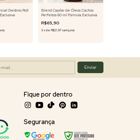
cial Gerânio Roll
Blend Capilar de Óleos Cachos
Blend Óleo Esse
Exclusiva
Perfeitos 60 ml Fórmula Exclusiva
Peppermint Roll-
Exclusiva
R$65,90
R$44,90
uros
3
x
de
R$21,97
sem juros
3
x
de
R$14,97
sem j
Fique por dentro
Segurança