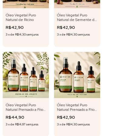
Óleo Vegetal Puro
Óleo Vegetal Puro
Natural de Rícino
Natural de Semente de
Uva
R$42,90
R$42,90
3
x
de
R$14,30
sem juros
3
x
de
R$14,30
sem juros
Óleo Vegetal Puro
Óleo Vegetal Puro
Natural Prensado a Frio
Natural Prensado a Frio
de Amla
de Abacate
R$44,90
R$42,90
3
x
de
R$14,97
sem juros
3
x
de
R$14,30
sem juros