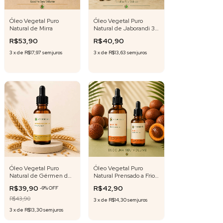
Óleo Vegetal Puro
Óleo Vegetal Puro
Natural de Mirra
Natural de Jaborandi 30
ml | 500 ml ( selecione
R$53,90
R$40,90
o volume )
3
x
de
R$17,97
sem juros
3
x
de
R$13,63
sem juros
Óleo Vegetal Puro
Óleo Vegetal Puro
Natural de Gérmen de
Natural Prensado a Frio
Trigo 30ml
de Buriti
R$39,90
R$42,90
-
9
%
OFF
R$43,90
3
x
de
R$14,30
sem juros
3
x
de
R$13,30
sem juros