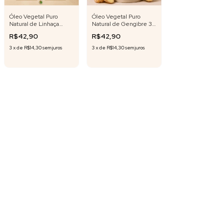
Óleo Vegetal Puro
Óleo Vegetal Puro
Natural de Linhaça
Natural de Gengibre 30
Dourada 30 ml | 500 ml
ml
R$42,90
R$42,90
( selecione o volume )
3
x
de
R$14,30
sem juros
3
x
de
R$14,30
sem juros