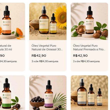
atural de
Óleo Vegetal Puro
Óleo Vegetal Puro
ula 30 ml
Natural de Girassol 30
Natural Prensado a Frio
ml | 500 ml ( selecione
de Andiroba 30ml
,90
R$42,90
R$42,90
o volume )
$14,30
sem juros
3
x
de
R$14,30
sem juros
3
x
de
R$14,30
sem juros