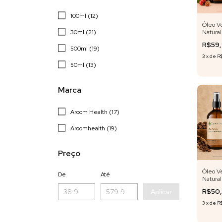
100ml (12)
Óleo V
30ml (21)
Natural
Mosque
R$59
500ml (19)
3
x
de
R$
50ml (13)
Marca
Aroom Health (17)
Aroomhealth (19)
Preço
Óleo V
De
Até
Natural
R$50
Aplicar
3
x
de
R$