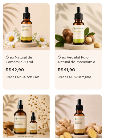
Óleo Natural de
Óleo Vegetal Puro
Camomila 30 ml
Natural de Macadâmia
30 ml
R$42,90
R$41,90
3
x
de
R$14,30
sem juros
3
x
de
R$13,97
sem juros