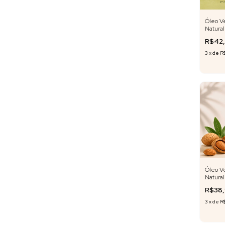
Óleo V
Natural
de Cent
R$42
3
x
de
R
Óleo V
Natural
de Amê
R$38
ml
3
x
de
R$