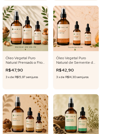
Óleo Vegetal Puro
Óleo Vegetal Puro
Natural Prensado a Frio
Natural de Semente de
de Argan
Abóbora 30 ml | 50Ml |
R$47,90
R$42,90
500Ml ( selecione o
volume)
3
x
de
R$15,97
sem juros
3
x
de
R$14,30
sem juros