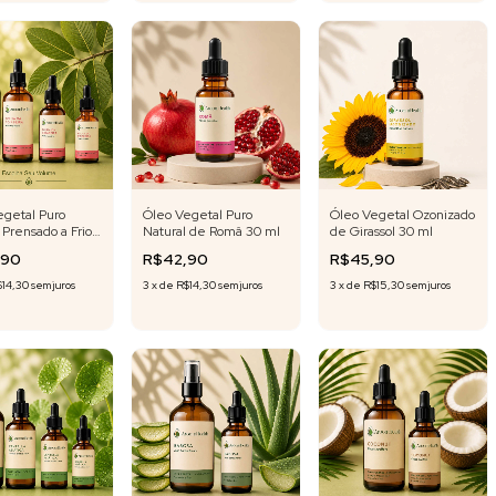
egetal Puro
Óleo Vegetal Puro
Óleo Vegetal Ozonizado
 Prensado a Frio
Natural de Româ 30 ml
de Girassol 30 ml
a Goiabeira
,90
R$42,90
R$45,90
$14,30
sem juros
3
x
de
R$14,30
sem juros
3
x
de
R$15,30
sem juros