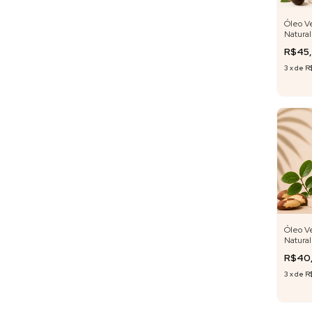
Óleo V
Natural
R$45
3
x
de
R
Óleo V
Natural
Pará 30
R$40
3
x
de
R$