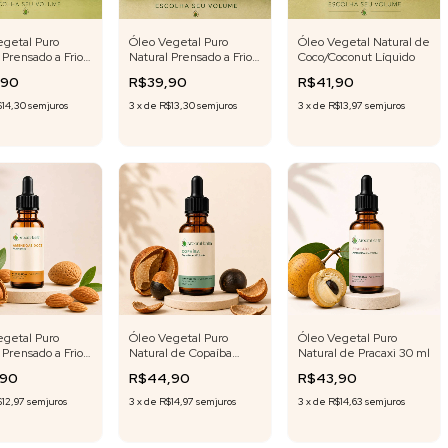
egetal Puro
Óleo Vegetal Puro
Óleo Vegetal Natural de
 Prensado a Frio
Natural Prensado a Frio
Coco/Coconut Líquido
ella Asiática
de Babosa
,90
R$39,90
R$41,90
$14,30
sem juros
3
x
de
R$13,30
sem juros
3
x
de
R$13,97
sem juros
egetal Puro
Óleo Vegetal Puro
Óleo Vegetal Puro
 Prensado a Frio
Natural de Copaíba
Natural de Pracaxi 30 ml
ndoas Doce 30
Bálsamo 30 ml
,90
R$44,90
R$43,90
12,97
sem juros
3
x
de
R$14,97
sem juros
3
x
de
R$14,63
sem juros