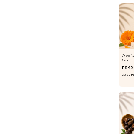
Óleo N
Calênd
R$42
3
x
de
R