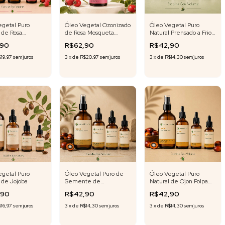
egetal Puro
Óleo Vegetal Ozonizado
Óleo Vegetal Puro
 de Rosa
de Rosa Mosqueta
Natural Prensado a Frio
ta
Rubiginosa 30 ml
de Alecrim
,90
R$62,90
R$42,90
19,97
sem juros
3
x
de
R$20,97
sem juros
3
x
de
R$14,30
sem juros
egetal Puro
Óleo Vegetal Puro de
Óleo Vegetal Puro
 de Jojoba
Semente de
Natural de Ojon Polpa
Ojon/Batana 30 ml | 50
/Batana 30 ml | 50Ml |
,90
R$42,90
R$42,90
ml | 100 ml | 500 ml (
100 ml | 500 ml (
selecione o volume )
selecione o volume )
16,97
sem juros
3
x
de
R$14,30
sem juros
3
x
de
R$14,30
sem juros