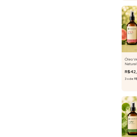
Óleo V
Natural
Folha d
R$42
3
x
de
R