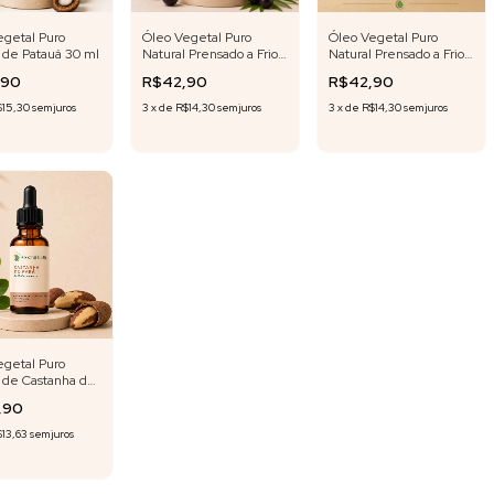
egetal Puro
Óleo Vegetal Puro
Óleo Vegetal Puro
 de Patauá 30 ml
Natural Prensado a Frio
Natural Prensado a Frio
de Açai 30 ml
de Gergelim
,90
R$42,90
R$42,90
$15,30
sem juros
3
x
de
R$14,30
sem juros
3
x
de
R$14,30
sem juros
egetal Puro
 de Castanha do
 ml
,90
13,63
sem juros