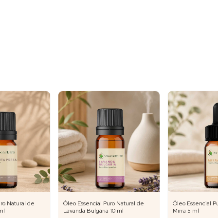
ro Natural de
Óleo Essencial Puro Natural de
Óleo Essencial P
ml
Lavanda Bulgária 10 ml
Mirra 5 ml