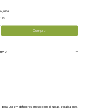
m juros
lhes
nvio
eal para uso em difusores, massagens diluídas, escalda-pés,