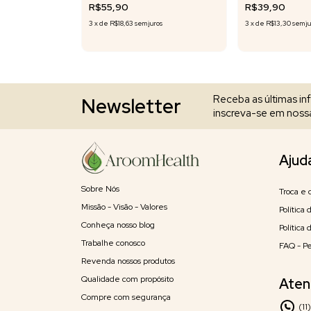
R$55,90
R$39,90
ros
3
x
de
R$18,63
sem juros
3
x
de
R$13,30
sem ju
Receba as últimas i
Newsletter
inscreva-se em nossa
Ajud
Sobre Nós
Troca e 
Missão - Visão - Valores
Política
Conheça nosso blog
Política
Trabalhe conosco
FAQ - P
Revenda nossos produtos
Qualidade com propósito
Aten
Compre com segurança
(11