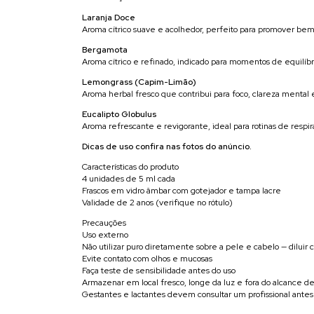
Laranja Doce
Aroma cítrico suave e acolhedor, perfeito para promover be
Bergamota
Aroma cítrico e refinado, indicado para momentos de equilíb
Lemongrass (Capim-Limão)
Aroma herbal fresco que contribui para foco, clareza mental
Eucalipto Globulus
Aroma refrescante e revigorante, ideal para rotinas de respi
Dicas de uso confira nas fotos do anúncio.
Características do produto
4 unidades de 5 ml cada
Frascos em vidro âmbar com gotejador e tampa lacre
Validade de 2 anos (verifique no rótulo)
Precauções
Uso externo
Não utilizar puro diretamente sobre a pele e cabelo — diluir
Evite contato com olhos e mucosas
Faça teste de sensibilidade antes do uso
Armazenar em local fresco, longe da luz e fora do alcance d
Gestantes e lactantes devem consultar um profissional antes