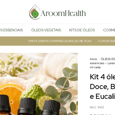
S ESSENCIAIS
ÓLEOS VEGETAIS
KITS DE ÓLEOS
COSMÉ
FRETE GRÁTIS COMPRAS ACIMA DE R$ 79,90
CUPOM BEMVIN
Início
.
ÓLEOS ES
essenciais – Lara
ml cada
Kit 4 ól
Doce, 
e Eucal
SKU:
8412