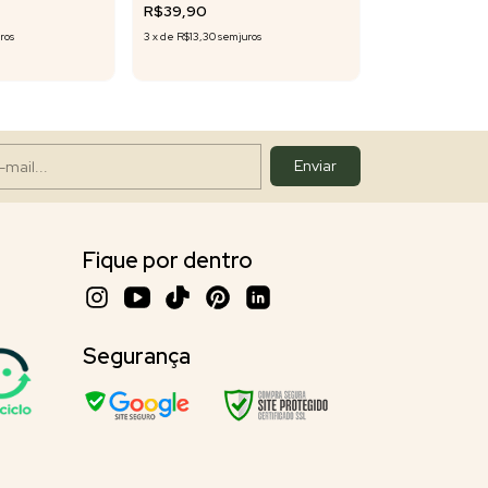
R$39,90
R$55,90
ros
3
x
de
R$13,30
sem juros
3
x
de
R$18,63
sem j
Fique por dentro
Segurança