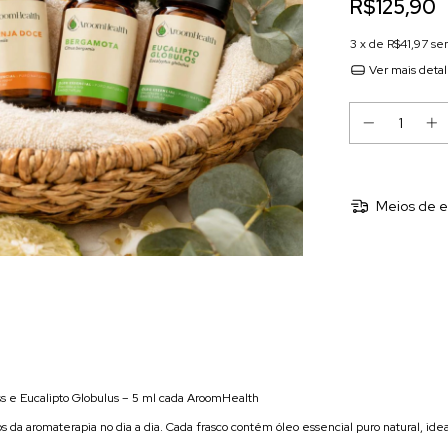
R$125,90
3
x de
R$41,97
se
Ver mais deta
Meios de e
ss e Eucalipto Globulus – 5 ml cada AroomHealth
ios da aromaterapia no dia a dia. Cada frasco contém óleo essencial puro natural, id