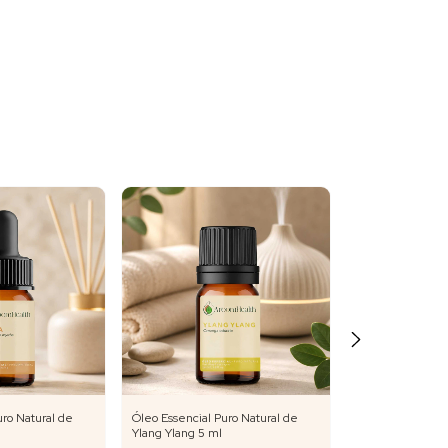
uro Natural de
Óleo Essencial Puro Natural de
Óleo Essencial P
Ylang Ylang 5 ml
Olíbano 5 ml