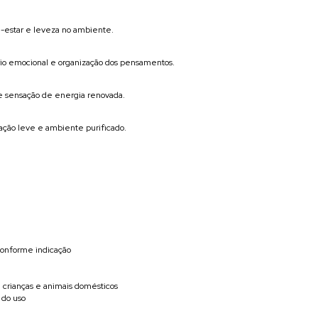
m-estar e leveza no ambiente.
rio emocional e organização dos pensamentos.
 e sensação de energia renovada.
ração leve e ambiente purificado.
 conforme indicação
e crianças e animais domésticos
 do uso