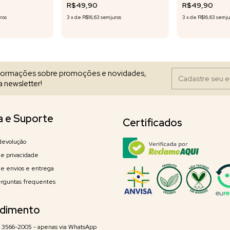
R$49,90
R$49,90
ros
3
x
de
R$16,63
sem juros
3
x
de
R$16,63
sem ju
nformações sobre promoções e novidades,
 newsletter!
a e Suporte
Certificados
devolução
 de privacidade
 de envios e entrega
erguntas frequentes
dimento
) 3566-2005 - apenas via WhatsApp