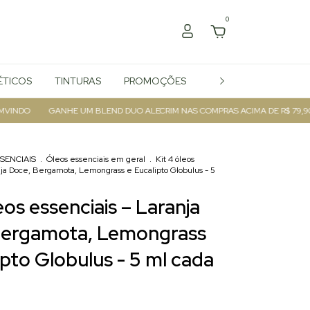
0
TICOS
TINTURAS
PROMOÇÕES
ATACADO
DO
GANHE UM BLEND DUO ALECRIM NAS COMPRAS ACIMA DE R$ 79,90
SENCIAIS
.
Óleos essenciais em geral
.
Kit 4 óleos
nja Doce, Bergamota, Lemongrass e Eucalipto Globulus - 5
eos essenciais – Laranja
Bergamota, Lemongrass
ipto Globulus - 5 ml cada