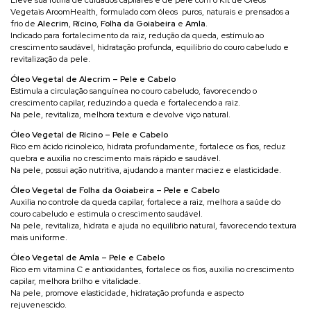
Vegetais AroomHealth, formulado com óleos puros, naturais e prensados a
frio de
Alecrim
,
Rícino
,
Folha da Goiabeira
e
Amla
.
Indicado para fortalecimento da raiz, redução da queda, estímulo ao
crescimento saudável, hidratação profunda, equilíbrio do couro cabeludo e
revitalização da pele.
Óleo Vegetal de Alecrim – Pele e Cabelo
Estimula a circulação sanguínea no couro cabeludo, favorecendo o
crescimento capilar, reduzindo a queda e fortalecendo a raiz.
Na pele, revitaliza, melhora textura e devolve viço natural.
Óleo Vegetal de Rícino – Pele e Cabelo
Rico em ácido ricinoleico, hidrata profundamente, fortalece os fios, reduz
quebra e auxilia no crescimento mais rápido e saudável.
Na pele, possui ação nutritiva, ajudando a manter maciez e elasticidade.
Óleo Vegetal de Folha da Goiabeira – Pele e Cabelo
Auxilia no controle da queda capilar, fortalece a raiz, melhora a saúde do
couro cabeludo e estimula o crescimento saudável.
Na pele, revitaliza, hidrata e ajuda no equilíbrio natural, favorecendo textura
mais uniforme.
Óleo Vegetal de Amla – Pele e Cabelo
Rico em vitamina C e antioxidantes, fortalece os fios, auxilia no crescimento
capilar, melhora brilho e vitalidade.
Na pele, promove elasticidade, hidratação profunda e aspecto
rejuvenescido.