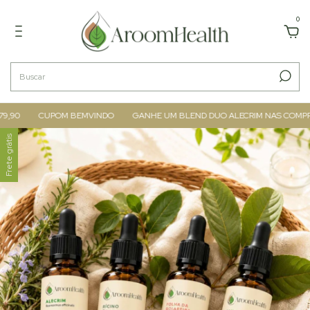
0
90
CUPOM BEMVINDO
GANHE UM BLEND DUO ALECRIM NAS COMPRAS A
Frete grátis