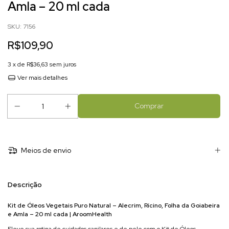
Amla – 20 ml cada
SKU:
7156
R$109,90
3
x de
R$36,63
sem juros
Ver mais detalhes
Meios de envio
Descrição
Kit de Óleos Vegetais Puro Natural – Alecrim, Rícino, Folha da Goiabeira
e Amla – 20 ml cada | AroomHealth
Eleve sua rotina de cuidados capilares e de pele com o Kit de Óleos